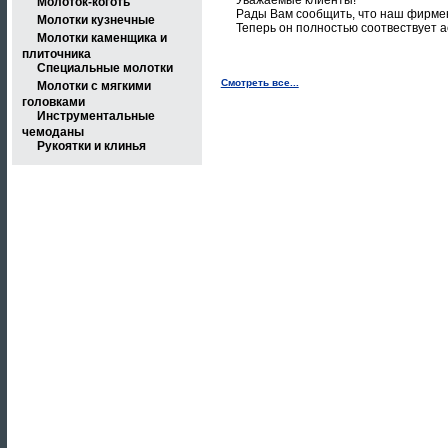
Уважаемые клиенты!
Молоток-коготь
Рады Вам сообщить, что наш фирмен
Молотки кузнечные
Теперь он полностью соотвествует 
Молотки каменщика и
плиточника
Специальные молотки
Смотреть все...
Молотки с мягкими
головками
Инструментальные
чемоданы
Рукоятки и клинья