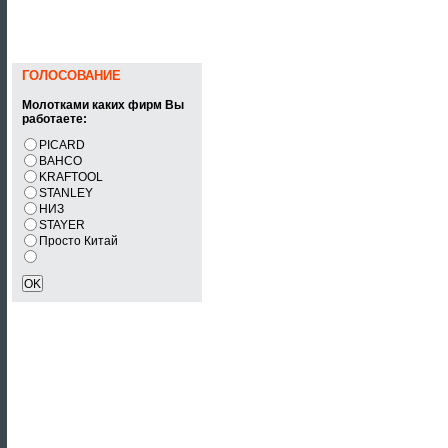
ГОЛОСОВАНИЕ
Молотками каких фирм Вы
работаете:
PICARD
BAHCO
KRAFTOOL
STANLEY
НИЗ
STAYER
Просто Китай