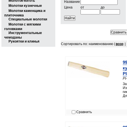
Молоток-коготь
Название
Молотки кузнечные
Цена
от
до
Молотки каменщика и
плиточника
Специальные молотки
Молотки с мягкими
головками
Инструментальные
чемоданы
Рукоятки и клинья
Сортировать по: наименованию (
возр
|
99
к
PI
PI
За
Из
ги
Дл
Сравнить