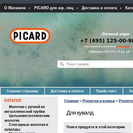
О Магазине
PICARD для юр. лиц
Доставка и оплата
Кат
Главная страница
Доставка и оплата
Прайс-лист
Ак
КАТАЛОГ
Главная
»
Рукоятки и клинья
»
Рукоятк
Молотки с ручкой из
металлической трубки
Для кувалд
Цельнометаллические
молотки
Слесарные молотки и
Поиск продукта в этой категории
кувалды