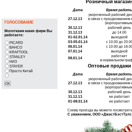
Розничный магази
Дата
Время работ
укороченный рабочий ден
27.12.13
в связи с празднованием 
ГОЛОСОВАНИЕ
(корпоративным
30.12.13
рабочий день
Молотками каких фирм Вы
31.12.13
до 14.00
работаете:
01-02.01.14
выходной
03-05.01.14
с 10.00 до 20.0
PICARD
06.01.14
с 10.00 до 18.0
BAHCO
07.01.14
выходной
KRAFTOOL
работает
STANLEY
08.01.14
в нормальном гра
НИЗ
Оптовые продажи
STAYER
Просто Китай
Дата
Время работ
укороченный рабочий ден
27.12.13
в связи с празднованием 
(корпоративным
30.12.13
рабочий день
31.12.13
не работает
01-08.01.14
не работает
Схему проезда вы можете посмотрет
С уважением, ООО «ДжастБэстТулс