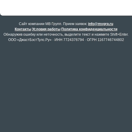
Cайт компании МВ Групп. Прием заявок:
info@mvgrp.ru
Контакты
Условия работы
Политика конфиденциальности
Обнаружив ошибку или неточность, выделите текст и нажмите Shift+Enter.
ООО «ДжастБэстТулс.Ру» · ИНН 7724376794 · ОГРН 1167746744802