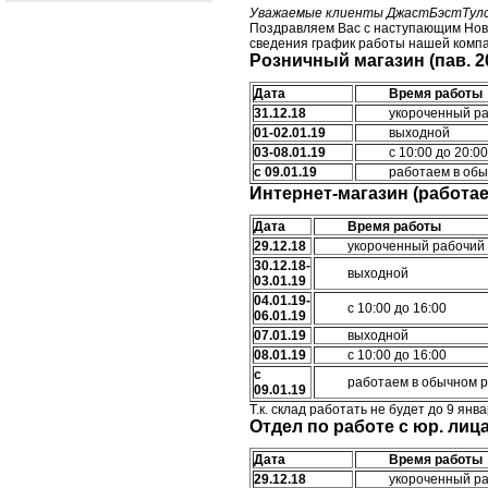
Уважаемые клиенты ДжастБэстТулс
Поздравляем Вас с наступающим Новы
сведения график работы нашей компа
Розничный магазин (пав. 2
Дата
Время работы
31.12.18
укороченный ра
01-02.01.19
выходной
03-08.01.19
с 10:00 до 20:00
с 09.01.19
работаем в об
Интернет-магазин (работа
Дата
Время работы
29.12.18
укороченный рабочий 
30.12.18-
выходной
03.01.19
04.01.19-
с 10:00 до 16:00
06.01.19
07.01.19
выходной
08.01.19
с 10:00 до 16:00
с
работаем в обычном 
09.01.19
Т.к. склад работать не будет до 9 ян
Отдел по работе с юр. лиц
Дата
Время работы
29.12.18
укороченный ра