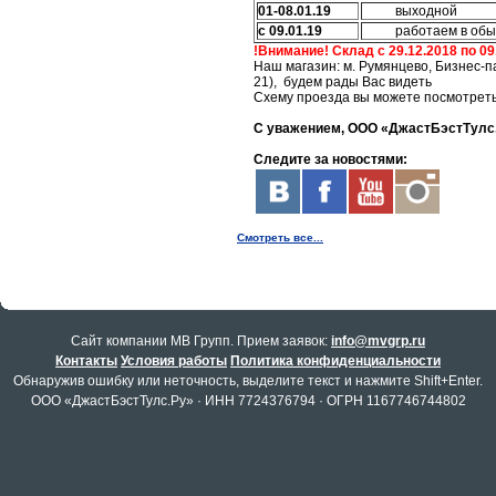
01-08.01.19
выходной
с 09.01.19
работаем в об
!Внимание! Склад с 29.12.2018 по 09
Наш магазин: м. Румянцево, Бизнес-пар
21), будем рады Вас видеть
Схему проезда вы можете посмотрет
С уважением, ООО «ДжастБэстТулс
Следите за новостями:
Смотреть все...
Cайт компании МВ Групп. Прием заявок:
info@mvgrp.ru
Контакты
Условия работы
Политика конфиденциальности
Обнаружив ошибку или неточность, выделите текст и нажмите Shift+Enter.
ООО «ДжастБэстТулс.Ру» · ИНН 7724376794 · ОГРН 1167746744802