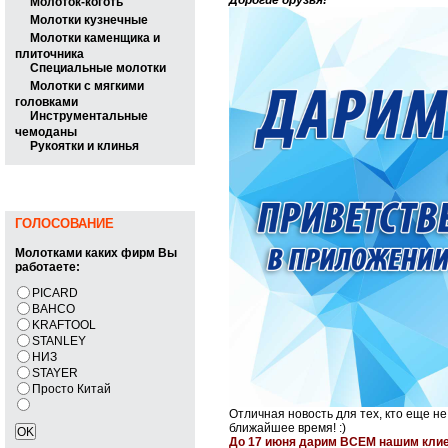
Дорогие друзья!
Молоток-коготь
Молотки кузнечные
Молотки каменщика и
плиточника
Специальные молотки
Молотки с мягкими
головками
Инструментальные
чемоданы
Рукоятки и клинья
ГОЛОСОВАНИЕ
Молотками каких фирм Вы
работаете:
PICARD
BAHCO
KRAFTOOL
STANLEY
НИЗ
STAYER
Просто Китай
Отличная новость для тех, кто еще н
ближайшее время! :)
До 17 июня дарим ВСЕМ нашим кл