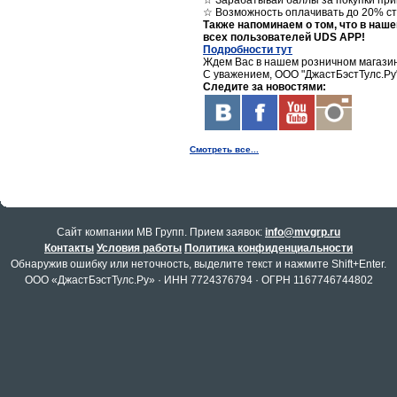
☆ Зарабатывай баллы за покупки при
☆ Возможность оплачивать до 20% с
Также напоминаем о том, что в на
всех пользователей UDS APP!
Подробности тут
Ждем Вас в нашем розничном магазине 
С уважением, ООО "ДжастБэстТулс.Ру
Следите за новостями:
Смотреть все...
Cайт компании МВ Групп. Прием заявок:
info@mvgrp.ru
Контакты
Условия работы
Политика конфиденциальности
Обнаружив ошибку или неточность, выделите текст и нажмите Shift+Enter.
ООО «ДжастБэстТулс.Ру» · ИНН 7724376794 · ОГРН 1167746744802