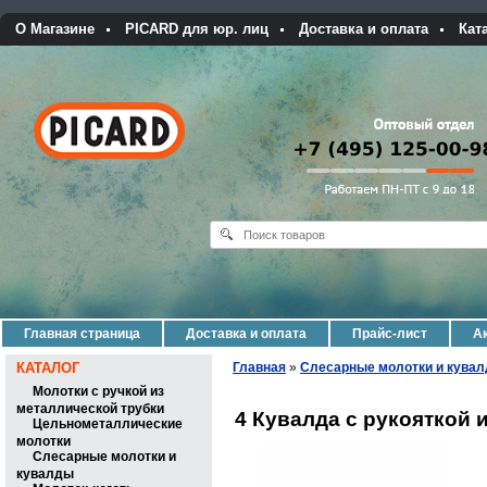
О Магазине
PICARD для юр. лиц
Доставка и оплата
Кат
Главная страница
Доставка и оплата
Прайс-лист
Ак
КАТАЛОГ
Главная
»
Слесарные молотки и кува
Молотки с ручкой из
металлической трубки
4 Кувалда с рукояткой и
Цельнометаллические
молотки
Слесарные молотки и
кувалды