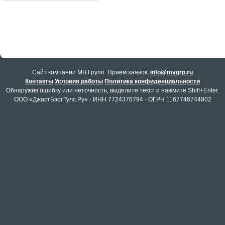
Cайт компании МВ Групп. Прием заявок:
info@mvgrp.ru
Контакты
Условия работы
Политика конфиденциальности
Обнаружив ошибку или неточность, выделите текст и нажмите Shift+Enter.
ООО «ДжастБэстТулс.Ру» · ИНН 7724376794 · ОГРН 1167746744802