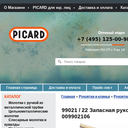
О Магазине
PICARD для юр. лиц
Доставка и оплата
Кат
Главная страница
Доставка и оплата
Прайс-лист
Ак
КАТАЛОГ
Главная
»
Рукоятки и клинья
»
Рукоятк
Молотки с ручкой из
металлической трубки
99021 / 22 Запасная рук
Цельнометаллические
009902106
молотки
Слесарные молотки и
кувалды