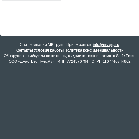
Cайт компании МВ Групп. Прием заявок:
info@mvgrp.ru
Контакты
Условия работы
Политика конфиденциальности
Обнаружив ошибку или неточность, выделите текст и нажмите Shift+Enter.
ООО «ДжастБэстТулс.Ру» · ИНН 7724376794 · ОГРН 1167746744802