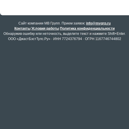
Cайт компании МВ Групп. Прием заявок:
info@mvgrp.ru
Контакты
Условия работы
Политика конфиденциальности
Обнаружив ошибку или неточность, выделите текст и нажмите Shift+Enter.
ООО «ДжастБэстТулс.Ру» · ИНН 7724376794 · ОГРН 1167746744802