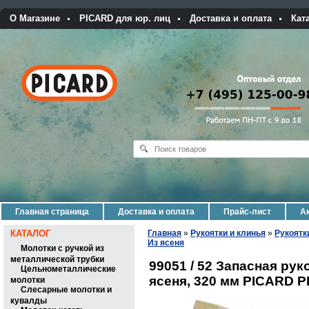
О Магазине
PICARD для юр. лиц
Доставка и оплата
Кат
Главная страница
Доставка и оплата
Прайс-лист
Ак
КАТАЛОГ
Главная
»
Рукоятки и клинья
»
Рукоятк
Из ясеня
Молотки с ручкой из
металлической трубки
99051 / 52 Запасная рук
Цельнометаллические
ясеня, 320 мм PICARD P
молотки
Слесарные молотки и
кувалды