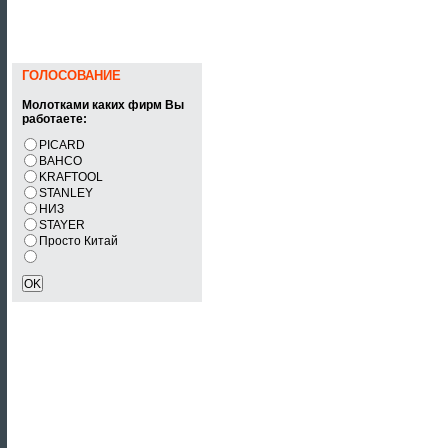
ГОЛОСОВАНИЕ
Молотками каких фирм Вы
работаете:
PICARD
BAHCO
KRAFTOOL
STANLEY
НИЗ
STAYER
Просто Китай