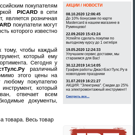
оссийским покупателям
АКЦИИ / НОВОСТИ
маркой
PICARD
в сети
08.10.2020 12:06:45
т, является розничная
До 10% бонусами по карте
Mastercard в нашем магазине в
CARD
покупатели могут
Румянцево!
сть которого известно
22.09.2020 15:43:24
Успейте сделать покупки по
выгодному курсу до 1 октября
к тому, чтобы каждый
19.05.2020 12:24:33
Улучшаем сервис доставки, мы
трумент, который ему
стараемся для Вас!
ортимента. Сегодня у
30.12.2019 14:14:05
тТулс.Ру
различный
График работы ДжастБэстТулс.Ру в
новогодние праздники
омимо этого цены на
т любому покупателю
31.07.2019 16:21:27
АКЦИЯ: "Электрика". Скидки до 25%
инструмент, который
на электромонтажный инструмент!
ван, отвечает всем
Смотреть все...
бходимые документы,
а товара. Весь товар