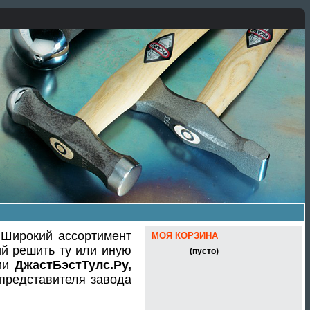
 Широкий ассортимент
МОЯ КОРЗИНА
ий решить ту или иную
(пусто)
нии
ДжастБэстТулс.Ру,
представителя завода