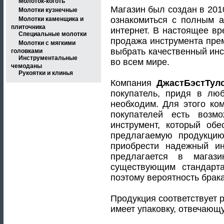
Молоток-коготь
Магазин был создан в 201
Молотки кузнечные
ознакомиться с полным 
Молотки каменщика и
плиточника
интернет. В настоящее вр
Специальные молотки
продажа инструмента пре
Молотки с мягкими
выбрать качественный инс
головками
Инструментальные
во всем мире.
чемоданы
Рукоятки и клинья
Компания
ДжастБэстТулс
покупатель, придя в лю
необходим. Для этого ко
покупателей есть возм
инструмент, который об
предлагаемую продукцию
приобрести надежный ин
предлагается в магаз
существующим стандарта
поэтому вероятность брак
Продукция соответствует р
имеет упаковку, отвечающ