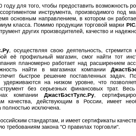
0 году для того, чтобы предоставить возможность р
ассортиментом инструмента, производимого под 
емя основным направлением, в котором он работае
миум класса. Помимо продукции торговой марки
PI
трумент других производителей, качество и надежно
.Ру
, осуществляя свою деятельность, стремится 
бой её профильный магазин, смог найти тот инс
мпания планомерно работает над расширением асс
ожность найти в магазинах компании
ДжастБэс
еспечит быстрое решение поставленных задач. П
 удерживаются на низком уровне, что позволяе
струмент без серьезных финансовых трат. Весь 
инах компании
ДжастБэстТулс.Ру
, сертифициро
м качества, действующим в России, имеет нео
а полностью исключена.
оссийским стандартам, и имеет сертификаты качеств
ую требованиям закона "О правилах торговли".