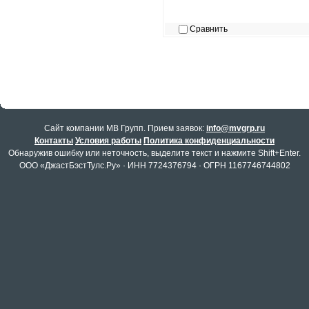
Сравнить
Cайт компании МВ Групп. Прием заявок:
info@mvgrp.ru
Контакты
Условия работы
Политика конфиденциальности
Обнаружив ошибку или неточность, выделите текст и нажмите Shift+Enter.
ООО «ДжастБэстТулс.Ру» · ИНН 7724376794 · ОГРН 1167746744802