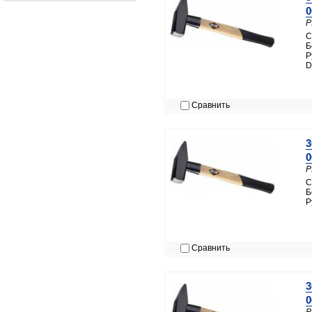
0
P
С
Б
Р
D
Сравнить
3
0
P
С
Б
Р
Сравнить
3
0