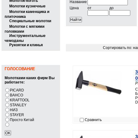
Молоток-коготь
Название
Молотки кузнечные
Цена
от
до
Молотки каменщика и
плиточника
Специальные молотки
Молотки с мягкими
головками
Инструментальные
чемоданы
Рукоятки и клинья
Сортировать по: н
ГОЛОСОВАНИЕ
3
0
Молотками каких фирм Вы
работаете:
P
С
PICARD
Б
BAHCO
Р
KRAFTOOL
D
STANLEY
НИЗ
STAYER
Просто Китай
Сравнить
3