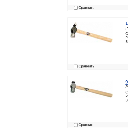
Сравнить
1
P
С
Р
В
Сравнить
9
P
С
Р
В
Сравнить