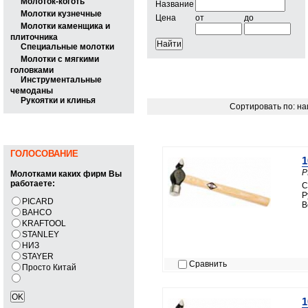
Молоток-коготь
Название
Молотки кузнечные
Цена
от
до
Молотки каменщика и
плиточника
Специальные молотки
Молотки с мягкими
головками
Инструментальные
чемоданы
Рукоятки и клинья
Сортировать по: н
ГОЛОСОВАНИЕ
1
P
Молотками каких фирм Вы
работаете:
С
Р
PICARD
В
BAHCO
KRAFTOOL
STANLEY
НИЗ
STAYER
Сравнить
Просто Китай
1