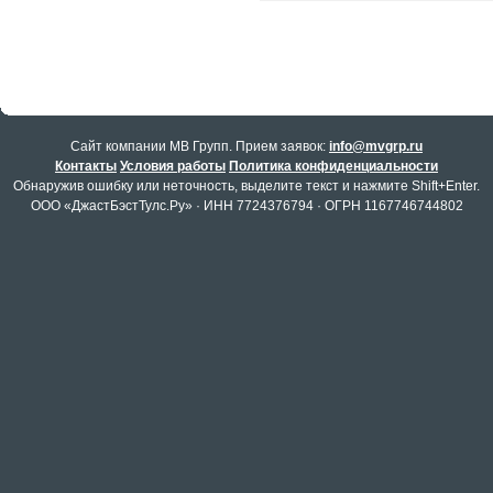
Cайт компании МВ Групп. Прием заявок:
info@mvgrp.ru
Контакты
Условия работы
Политика конфиденциальности
Обнаружив ошибку или неточность, выделите текст и нажмите Shift+Enter.
ООО «ДжастБэстТулс.Ру» · ИНН 7724376794 · ОГРН 1167746744802