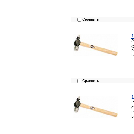
Сравнить
1
P
С
Р
В
Сравнить
1
P
С
Р
В