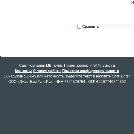
И
Сравнить
Cайт компании МВ Групп. Прием заявок:
info@mvgrp.ru
Контакты
Условия работы
Политика конфиденциальности
Обнаружив ошибку или неточность, выделите текст и нажмите Shift+Enter.
ООО «ДжастБэстТулс.Ру» · ИНН 7724376794 · ОГРН 1167746744802