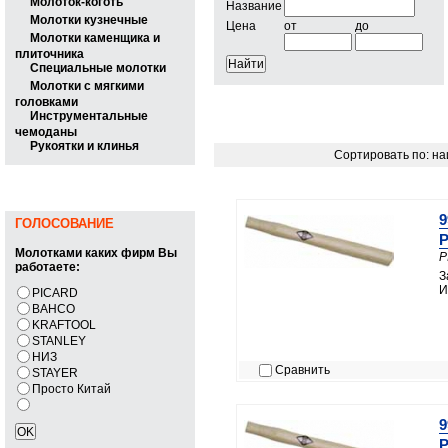
Молоток-коготь
Название
Молотки кузнечные
Цена
от
до
Молотки каменщика и
плиточника
Специальные молотки
Молотки с мягкими
головками
Инструментальные
чемоданы
Рукоятки и клинья
Сортировать по: н
9
ГОЛОСОВАНИЕ
P
Молотками каких фирм Вы
P
работаете:
З
И
PICARD
BAHCO
KRAFTOOL
STANLEY
НИЗ
Сравнить
STAYER
Просто Китай
9
P