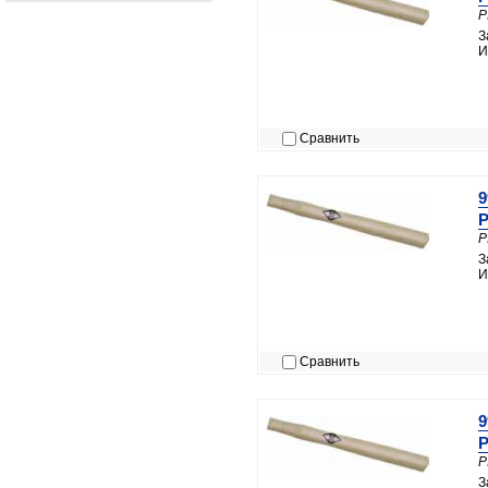
P
З
И
Сравнить
9
P
P
З
И
Сравнить
9
P
P
З