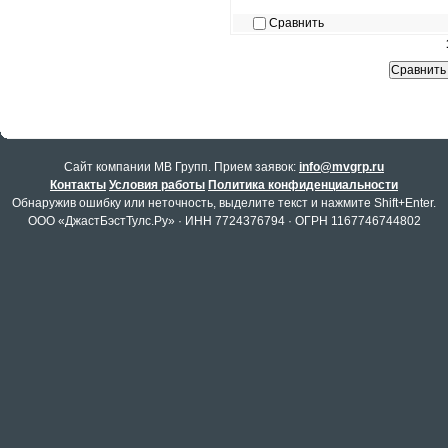
Сравнить
Cайт компании МВ Групп. Прием заявок:
info@mvgrp.ru
Контакты
Условия работы
Политика конфиденциальности
Обнаружив ошибку или неточность, выделите текст и нажмите Shift+Enter.
ООО «ДжастБэстТулс.Ру» · ИНН 7724376794 · ОГРН 1167746744802