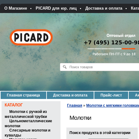
О Магазине
PICARD для юр. лиц
Доставка и оплата
Кат
Главная страница
Доставка и оплата
Прайс-лист
Ак
КАТАЛОГ
Главная
»
Молотки с мягкими головка
Молотки с ручкой из
металлической трубки
Молотки
Цельнометаллические
молотки
Слесарные молотки и
Поиск продукта в этой категории
кувалды