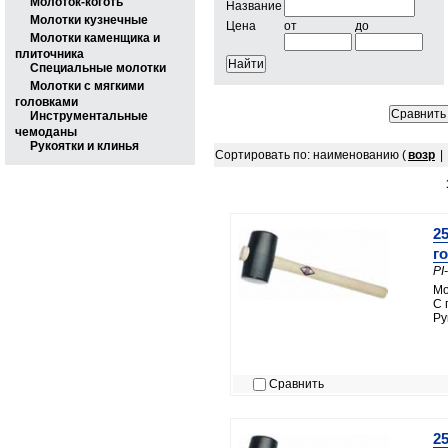
Молоток-коготь
Название
Молотки кузнечные
Цена
от
до
Молотки каменщика и
плиточника
Специальные молотки
Молотки с мягкими
головками
Инструментальные
чемоданы
Рукоятки и клинья
Сортировать по: наименованию (
возр
|
25
го
PI
Мо
C 
Ру
Сравнить
25