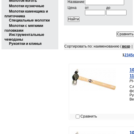
Молоток-коготь
Название
Молотки кузнечные
Цена
от
до
Молотки каменщика и
плиточника
Специальные молотки
Молотки с мягкими
головками
Инструментальные
чемоданы
Рукоятки и клинья
Сортировать по: наименованию (
возр
|
1
2
3
4
5
1
11
PI
Сл
фо
Ру
Ве
Сравнить
1