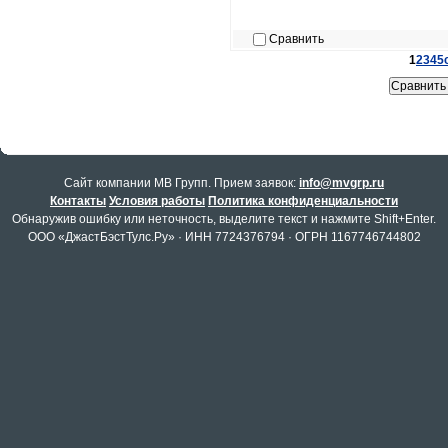
Сравнить
1
2
3
4
5
Cайт компании МВ Групп. Прием заявок:
info@mvgrp.ru
Контакты
Условия работы
Политика конфиденциальности
Обнаружив ошибку или неточность, выделите текст и нажмите Shift+Enter.
ООО «ДжастБэстТулс.Ру» · ИНН 7724376794 · ОГРН 1167746744802