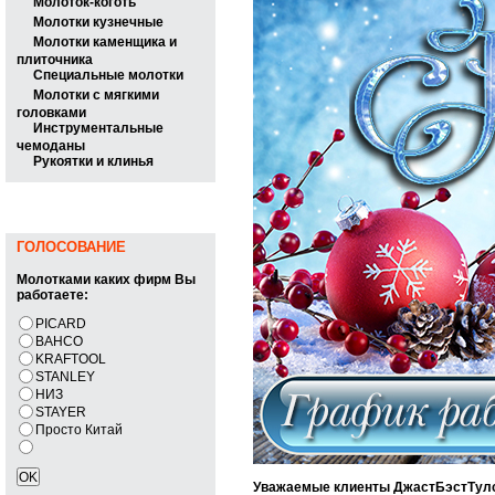
Молоток-коготь
Молотки кузнечные
Молотки каменщика и
плиточника
Специальные молотки
Молотки с мягкими
головками
Инструментальные
чемоданы
Рукоятки и клинья
ГОЛОСОВАНИЕ
Молотками каких фирм Вы
работаете:
PICARD
BAHCO
KRAFTOOL
STANLEY
НИЗ
STAYER
Просто Китай
Уважаемые клиенты ДжастБэстТулс