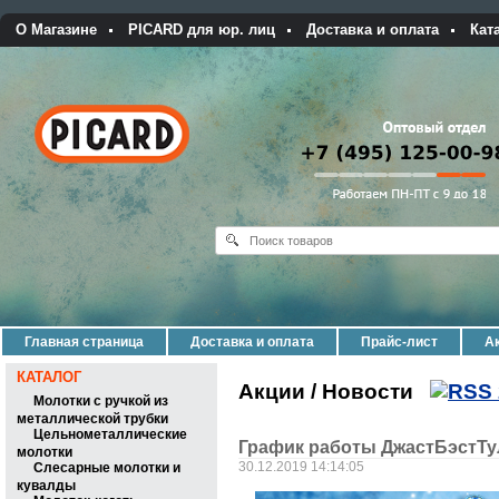
О Магазине
PICARD для юр. лиц
Доставка и оплата
Кат
Главная страница
Доставка и оплата
Прайс-лист
Ак
КАТАЛОГ
Акции / Новости
Молотки с ручкой из
металлической трубки
Цельнометаллические
График работы ДжастБэстТу
молотки
30.12.2019 14:14:05
Слесарные молотки и
кувалды