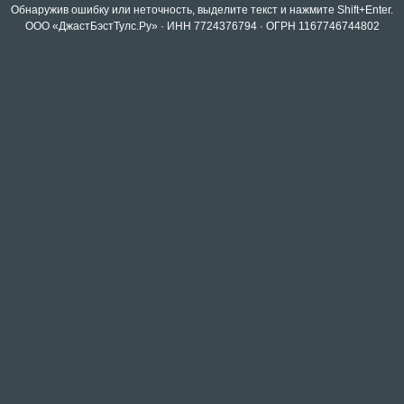
Обнаружив ошибку или неточность, выделите текст и нажмите Shift+Enter.
ООО «ДжастБэстТулс.Ру» · ИНН 7724376794 · ОГРН 1167746744802