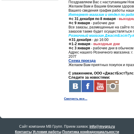
Поздравляем Вас с наступающим Нов
Желаем Вам и Вашим близким здоровья
Вашего сведения график работы наш
Интернет-магазин и отдел по рабо
❄
с 31 декабря по 8 января
-
выходн
❄
с 9 января
- рабочие дни
Все заказы, размещенные на сайте п
заказов также будет осуществляться 
Розничный магазин ДжастБэстТулс
❄
31 декабря
- до 16:00
❄
1-2 января
-
выходные дни
❄
с 3 января
- рабочие дни в обычно
Адрес нашего Розничного магазина: г. 
207Г
Схема проезда
Желаем Вам приятных покупок и пра
С уважением, ООО «ДжастБэстТулс
Следите за новостями:
Смотреть все...
Cайт компании МВ Групп. Прием заявок:
info@mvgrp.ru
Контакты
Условия работы
Политика конфиденциальности