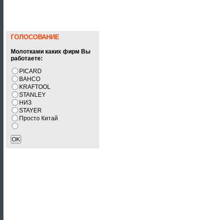
ГОЛОСОВАНИЕ
Молотками каких фирм Вы
работаете:
PICARD
BAHCO
KRAFTOOL
STANLEY
НИЗ
STAYER
Просто Китай