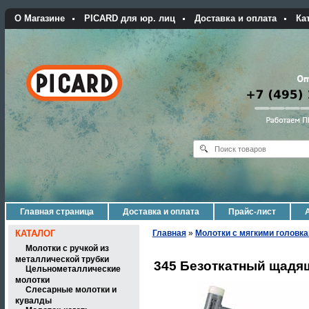
О Магазине
PICARD для юр. лиц
Доставка и оплата
Ка
Главная страница
Доставка и оплата
Прайс-лист
КАТАЛОГ
Главная
»
Молотки с мягкими головк
Молотки с ручкой из
металлической трубки
345 Безоткатный щадящ
Цельнометаллические
молотки
Слесарные молотки и
кувалды