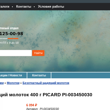
талоги
Контакты
Условия работы
Акции / Новости
Контакты
ами
»
Молотки
»
Безоткатный щадящий молоток
ий молоток 400 г PICARD PI-003450030
6 094 ₽
Артикул:
PI-003450030