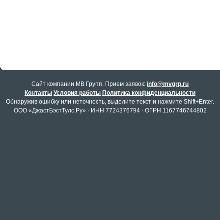
Cайт компании МВ Групп. Прием заявок:
info@mvgrp.ru
Контакты
Условия работы
Политика конфиденциальности
Обнаружив ошибку или неточность, выделите текст и нажмите Shift+Enter.
ООО «ДжастБэстТулс.Ру» · ИНН 7724376794 · ОГРН 1167746744802