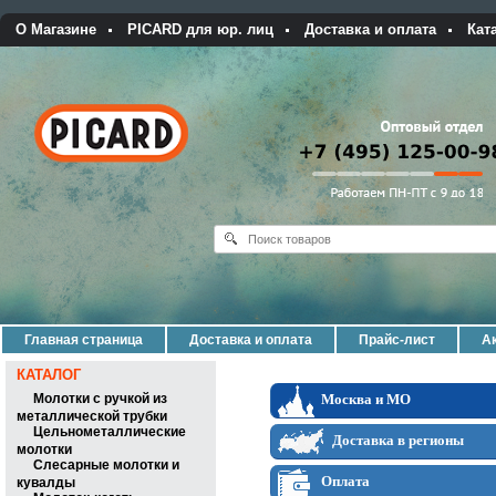
О Магазине
PICARD для юр. лиц
Доставка и оплата
Кат
Главная страница
Доставка и оплата
Прайс-лист
Ак
КАТАЛОГ
Молотки с ручкой из
металлической трубки
Цельнометаллические
молотки
Слесарные молотки и
кувалды